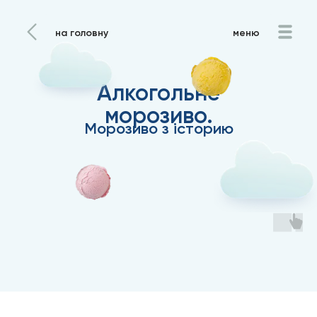
на головну
меню
Алкогольне
морозиво.
Морозиво з iсторию