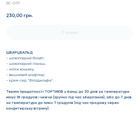
BC-0117
230,00
грн.
У кошик
ШВАРЦВАЛЬД
- шоколадний бісквіт;
- шоколадний ганаш;
- нотки коньяку;
- вишневий конфітюр;
- крем-сир "Філадельфія".
Термін придатності ТОРТИКІВ у банці до 30 днів за температури
мінус 18 градусів і нижче (зручно під час зберігання), або до 7 днів
за температури до плюс 7 градусів (під час продажу через
кондитерську вітрину).