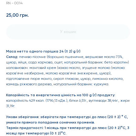
RN - 0014
25,00
грн.
У кошик
Маса нетто одного горішка 24 (± 2) g (г)
Склад:
печиво пісочне (борошно пшеничне, вершкове масло 73%,
цукор, яйця, сода харчова, оцет, натуральний барвник: бета каротин)
наповнювач: манговий крем (какао масло, згущене молоко (молоко
коров'яче незбиране, молоко коров'яче знежирене, цукор),
підготовлене пюре манго, сироп глюкози, цукор, лимонна кислота,
камедь ріжкового дерева, натуральний барвник: куркума.
Калорійність та енергетична цінність на 100 g (г) продукту:
калорійність 429 ккал. (1796,13 кДж.), білки 6,51г., вуглеводи 38,44г., жири
31,19г.
Умови зберігання: зберігати при температурі до плюс (20 ± 2) ° С,
уникати прямого попадання сонячних променів.
Термін придатності: 1 місяць при температурі до плюс (20 ± 2)°С, 3
місяці при температурі (0 ± 2)°С.