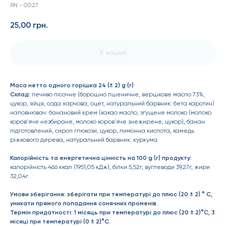
RN - 0027
25,00
грн.
У кошик
Маса нетто одного горішка 24 (± 2) g (г)
Склад:
печиво пісочне (борошно пшеничне, вершкове масло 73%,
цукор, яйця, сода харчова, оцет, натуральний барвник: бета каротин)
наповнювач: банановий крем (какао масло, згущене молоко (молоко
коров'яче незбиране, молоко коров'яче знежирене, цукор), банан
підготовлений, сироп глюкози, цукор, лимонна кислота, камедь
ріжкового дерева, натуральний барвник: куркума.
Калорійність та енергетична цінність на 100 g (г) продукту:
калорійність 466 ккал (1951,05 кДж), білки 5,52г, вуглеводи 39,27г, жири
32,04г.
Умови зберігання: зберігати при температурі до плюс (20 ± 2) ° С,
уникати прямого попадання сонячних променів.
Термін придатності: 1 місяць при температурі до плюс (20 ± 2)°С, 3
місяці при температурі (0 ± 2)°С.