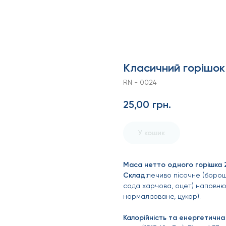
Класичний горішок
RN - 0024
25,00
грн.
У кошик
Маса нетто одного горішка 24 
Склад:
печиво пісочне (борош
сода харчова, оцет) наповню
нормалізоване, цукор).
Калорійність та енергетична ц