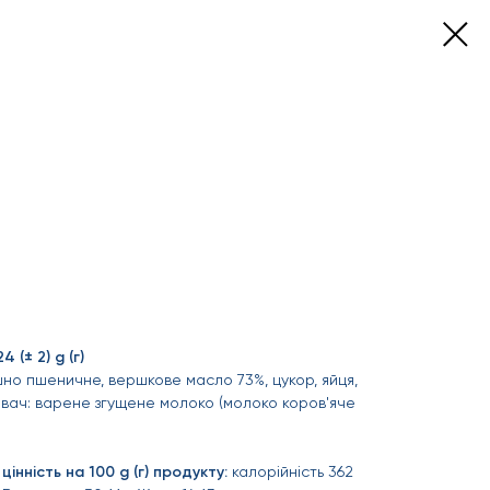
(± 2) g (г)
но пшеничне, вершкове масло 73%, цукор, яйця,
вач: варене згущене молоко (молоко коров'яче
інність на 100 g (г) продукту:
калорійність 362