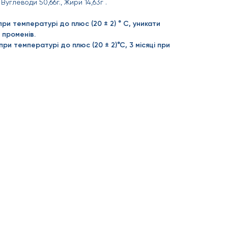
., Вуглеводи 50,66г., Жири 14,63г .
при температурі до плюс (20 ± 2) ° С, уникати
 променів.
при температурі до плюс (20 ± 2)°С, 3 місяці при