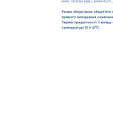
ккал. (1515,62 кДж.), Білки 6,37г
Умови зберігання: зберігати 
прямого попадання сонячних
Термін придатності: 1 місяць 
температурі (0 ± 2)°С.