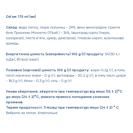
Об`єм: 175 ml (мл)
Склад:
вода питна, пюре полуниці - 29%, вино виноградне ігристе
біле Просекко Міонетто (11%об.) - 36%, (віноград сорту Глера,
сахароза), листя м'яти, цукор, декстроза, глюкози сироп, ксантанова
камедь.
Енергетична цінність (калорійність) 100 g (г) продукту:
347,50 kJ
(кДж), 83 kcal (ккал)
Поживна (харчова) цінність 100 g (г) продукту:
жири-0,1g (г), в тому
числі насичені жири - 0 g (г); вуглеводи - 20,2 g (г), в тому числі цукри
- 18,3 g (г); білки - 0,3 g (г); сіль - 0 g (г)
Умови зберігання: зберігати при температурі від мінус (16 ± 2)°С
до мінус (24 ± 2)°С, уникати прямого попадання сонячних
променів.
Термін придатності: 3 місяці при температурі мінус (24 ± 2) ° С.
Вибрати за типом: Алкогольне