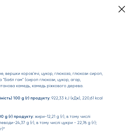
, вершки коров'ячі, цукор, глюкоза, глюкози сироп,
 "Бабл гам" (сироп глюкози, цукор, агар,
сантанова камедь, камедь ріжкового дерева.
ність) 100 g (г) продукту:
922,33 kJ (кДж), 220,61 kcal
0 g (г) продукту:
жири-12,21 g (г), в тому числі
еводи-24,37 g (г), в тому числі цукри - 22,76 g (г);
г)*