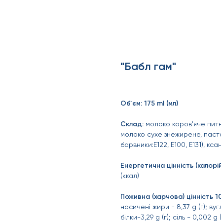
"Бабл гам"
Об`єм: 175 ml (мл)
Склад:
молоко коров'яче питне
молоко сухе знежирене, паста
барвники:Е122, Е100, Е131), к
Енергетична цінність (калорій
(ккал)
Поживна (харчова) цінність 10
насичені жири - 8,37 g (г); вугл
білки-3,29 g (г); сіль - 0,002 g (