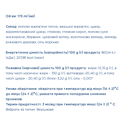
Об`єм: 175 ml (мл)
Склад:
молоко коров'яче питне, вершки коров'ячі, цукор,
карамелізований цукор, глюкоза, глюкози сироп, молоко сухе
знежирене, барвник: цукровий колер, ксантанова камедь, камедь
ріжкового дерева, сіль морська.
Енергетична цінність (калорійність) 100 g (г) продукту:
867,64 kJ
(кДж), 207,85 kcal (ккал)
Поживна (харчова) цінність 100 g (г) продукту:
жири-12,15 g (г), в
тому числі насичені жири - 7,92 g (г); вуглеводи-20,40 g (г), в тому
числі цукри - 20,40 g (г); білки-3,22 g (г); сіль - 0,007
Умови зберігання: зберігати при температурі від мінус (16 ± 2)°С
до мінус (24 ± 2)°С, уникати прямого попадання сонячних
променів.
Термін придатності: 3 місяці при температурі мінус (24 ± 2) ° С.
Вибрати за типом: Вершкове