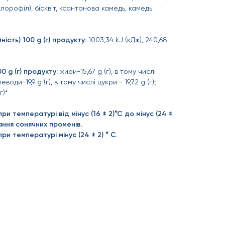
хлорофіл), бісквіт, ксантанова камедь, камедь
ність) 100 g (г) продукту:
1003,34 kJ (кДж), 240,68
0 g (г) продукту:
жири-15,67 g (г), в тому числі
еводи-19,9 g (г), в тому числі цукри - 19,72 g (г);
г)*
ри температурі від мінус (16 ± 2)°С до мінус (24 ±
ання сонячних променів.
при температурі мінус (24 ± 2) ° С.