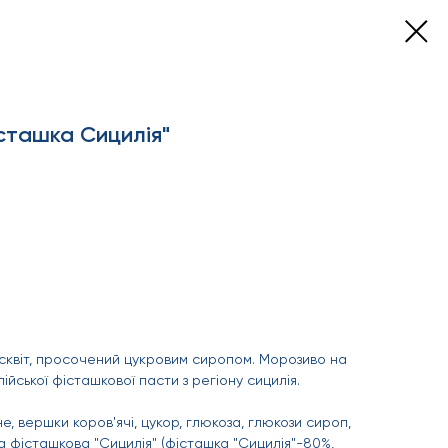
сташка Сицилiя"
сквіт, просочений цукровим сиропом. Морозиво на
лійської фісташкової пасти з регіону сицилія.
, вершки коров'ячі, цукор, глюкоза, глюкози сироп,
 фісташкова "Сицилія" (фісташка "Сицилія"-80%,