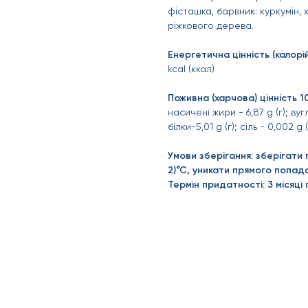
фісташка, барвник: куркумін, 
ріжкового дерева.
Енергетична цінність (калорій
kcal (ккал)
Поживна (харчова) цінність 10
насичені жири - 6,87 g (г); вугл
білки-5,01 g (г); сіль - 0,002 g (
Умови зберігання: зберігати п
2)°С, уникати прямого попад
Термін придатності: 3 місяці 