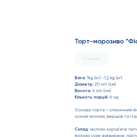
Торт-морозиво "Фi
У кошик
Вага:
1kg (кг) -1,2 kg (кг)
Діаметр:
20 sm (см)
Висота:
4 sm (см)
Кількість порцій:
6 од.
Основа торта – класичний бі
основі молока, вершків та іта
Склад:
молоко коров'яче питне
молоко сухе знежирене, паста