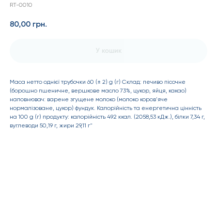
RT-0010
80,00
грн.
У кошик
Маса нетто однієї трубочки 60 (± 2) g (г) Склад: печиво пісочне
(борошно пшеничне, вершкове масло 73%, цукор, яйця, какао)
наповнювач: варене згущене молоко (молоко коров'яче
нормалізоване, цукор) фундук. Калорійність та енергетична цінність
на 100 g (г) продукту: калорійність 492 ккал. (2058,53 кДж.), білки 7,34 г,
вуглеводи 50,19 г, жири 29,11 г"