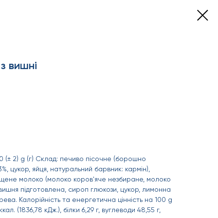
з вишні
 (± 2) g (г) Склад: печиво пісочне (борошно
, цукор, яйця, натуральний барвник: кармін),
гущене молоко (молоко коров'яче незбиране, молоко
 вишня підготовлена, сироп глюкози, цукор, лимонна
рева. Калорійність та енергетична цінність на 100 g
кал. (1836,78 кДж.), білки 6,29 г, вуглеводи 48,55 г,