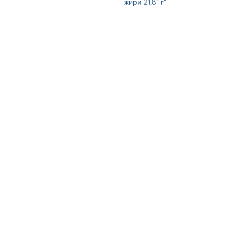
жири 21,81 г"