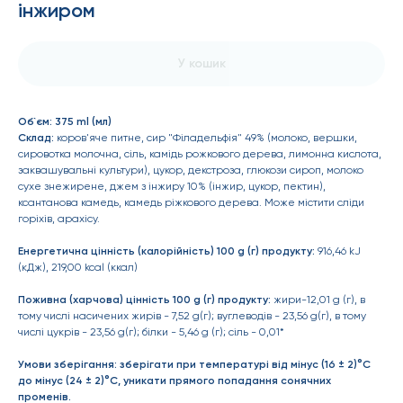
інжиром
У кошик
Об`єм:
375 ml (мл)
Склад:
коров'яче питне, сир "Філадельфія" 49% (молоко, вершки,
сировотка молочна, сіль, камідь рожкового дерева, лимонна кислота,
заквашувальні культури), цукор, декстроза, глюкози сироп, молоко
сухе знежирене, джем з інжиру 10% (інжир, цукор, пектин),
ксантанова камедь, камедь ріжкового дерева. Може містити сліди
горіхів, арахісу.
Енергетична цінність (калорійність) 100 g (г) продукту:
916,46 kJ
(кДж), 219,00 kcal (ккал)
Поживна (харчова) цінність 100 g (г) продукту:
жири-12,01 g (г), в
тому числі насичених жирів - 7,52 g(г); вуглеводів - 23,56 g(г), в тому
числі цукрів - 23,56 g(г); білки - 5,46 g (г); сіль - 0,01*
Умови зберігання:
зберігати при температурі від мінус (16 ± 2)°С
до мінус (24 ± 2)°С, уникати прямого попадання сонячних
променів.