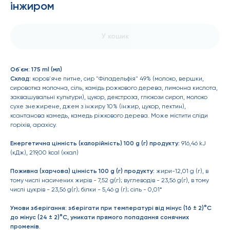
інжиром
У кошик
Об`єм:
175 ml (мл)
Склад:
коров'яче питне, сир "Філадельфія" 49% (молоко, вершки,
сировотка молочна, сіль, камідь рожкового дерева, лимонна кислота,
заквашувальні культури), цукор, декстроза, глюкози сироп, молоко
сухе знежирене, джем з інжиру 10% (інжир, цукор, пектин),
ксантанова камедь, камедь ріжкового дерева. Може містити сліди
горіхів, арахісу.
Енергетична цінність (калорійність) 100 g (г) продукту:
916,46 kJ
(кДж), 219,00 kcal (ккал)
Поживна (харчова) цінність 100 g (г) продукту:
жири-12,01 g (г), в
тому числі насичених жирів - 7,52 g(г); вуглеводів - 23,56 g(г), в тому
числі цукрів - 23,56 g(г); білки - 5,46 g (г); сіль - 0,01*
Умови зберігання:
зберігати при температурі від мінус (16 ± 2)°С
до мінус (24 ± 2)°С, уникати прямого попадання сонячних
променів.