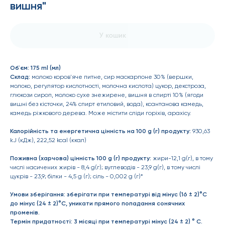
вишня"
У кошик
Об`єм:
175 ml (мл)
Склад:
молоко коров'яче питне, сир маскарпоне 30% (вершки,
молоко, регулятор кислотності, молочна кислота) цукор, декстроза,
глюкози сироп, молоко сухе знежирене, вишня в спирті 10% (ягоди
вишні без кісточки, 24% спирт етиловий, вода), ксантанова камедь,
камедь ріжкового дерева. Може містити сліди горіхів, арахісу.
Калорійність та енергетична цінність на 100 g (г) продукту:
930,63
kJ (кДж), 222,52 kcal (ккал)
Поживна (харчова) цінність 100 g (г) продукту:
жири-12,1 g(г), в тому
числі насичених жирів - 8,4 g(г); вуглеводів - 23,9 g(г), в тому числі
цукрів - 23,9; білки - 4,5 g (г); сіль - 0,002 g (г)*
Умови зберігання:
зберігати при температурі від мінус (16 ± 2)°С
до мінус (24 ± 2)°С, уникати прямого попадання сонячних
променів.
Термін придатності:
3 місяці при температурі мінус (24 ± 2) ° С.